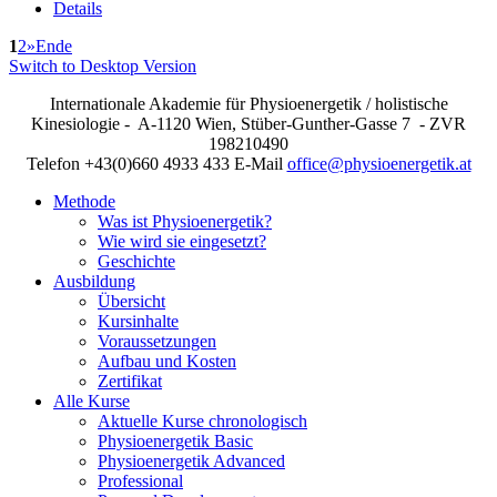
Details
1
2
»
Ende
Switch to Desktop Version
Internationale Akademie für Physioenergetik / holistische
Kinesiologie - A-1120 Wien, Stüber-Gunther-Gasse 7 - ZVR
198210490
Telefon +43(0)660 4933 433 E-Mail
office@physioenergetik.at
Methode
Was ist Physioenergetik?
Wie wird sie eingesetzt?
Geschichte
Ausbildung
Übersicht
Kursinhalte
Voraussetzungen
Aufbau und Kosten
Zertifikat
Alle Kurse
Aktuelle Kurse chronologisch
Physioenergetik Basic
Physioenergetik Advanced
Professional