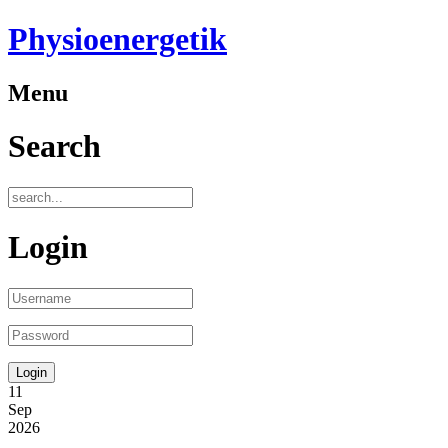
Physioenergetik
Menu
Search
Login
11
Sep
2026