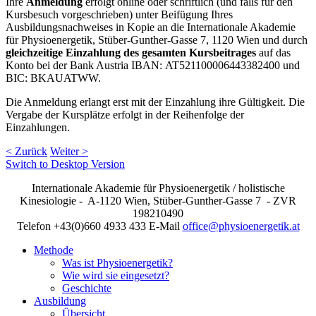
Ihre
Anmeldung
erfolgt online oder schriftlich (und falls für den
Kursbesuch vorgeschrieben) unter Beifügung Ihres
Ausbildungsnachweises in Kopie an die
Internationale Akademie
für Physioenergetik, Stüber-Gunther-Gasse 7, 1120 Wien
und durch
gleichzeitige Einzahlung des gesamten Kursbeitrages
auf das
Konto bei der Bank Austria IBAN: AT521100006443382400 und
BIC: BKAUATWW.
Die Anmeldung erlangt erst mit der Einzahlung ihre Gültigkeit. Die
Vergabe der Kursplätze erfolgt in der Reihenfolge der
Einzahlungen.
< Zurück
Weiter >
Switch to Desktop Version
Internationale Akademie für Physioenergetik / holistische
Kinesiologie - A-1120 Wien, Stüber-Gunther-Gasse 7 - ZVR
198210490
Telefon +43(0)660 4933 433 E-Mail
office@physioenergetik.at
Methode
Was ist Physioenergetik?
Wie wird sie eingesetzt?
Geschichte
Ausbildung
Übersicht